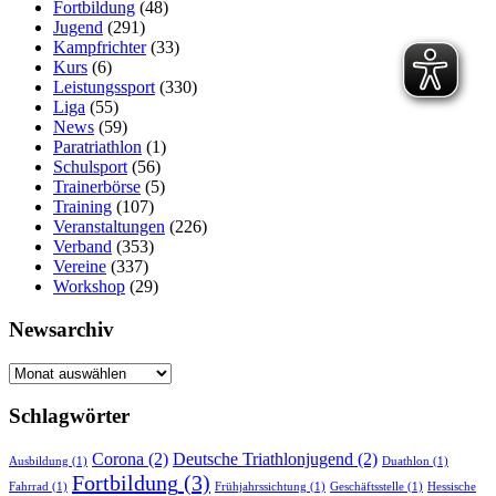
Fortbildung
(48)
Jugend
(291)
Kampfrichter
(33)
Kurs
(6)
Leistungssport
(330)
Liga
(55)
News
(59)
Paratriathlon
(1)
Schulsport
(56)
Trainerbörse
(5)
Training
(107)
Veranstaltungen
(226)
Verband
(353)
Vereine
(337)
Workshop
(29)
Newsarchiv
Newsarchiv
Schlagwörter
Corona
(2)
Deutsche Triathlonjugend
(2)
Ausbildung
(1)
Duathlon
(1)
Fortbildung
(3)
Fahrrad
(1)
Frühjahrssichtung
(1)
Geschäftsstelle
(1)
Hessische