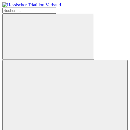
Zum
Inhalt
Suchen
Hessischer
springen
nach:
Triathlon
Verband
Suchen