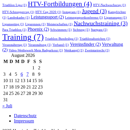
HTV-Fortbildungen
(4)
Triathlon Liga
(1)
HTV-Nachwuchscup
(1)
Jugend
(3)
HTV-Schnuppercup
(1)
HTV Cup 2020
(1)
Instagram
(1)
Kampfrichter
Leistungssport
(2)
(1)
Landeskader
(1)
Leistungssportkonferenz
(1)
Ligamanager
(1)
Nachwuchstraining
(3)
Ligameeting
(1)
Ligarennen
(1)
Meisterschaften
(1)
Phoenix
(2)
Para Triathlon
(1)
Schwimmen
(1)
Sichtung
(1)
Startpass
(1)
Training
(7)
Triathlon-Bundesliga
(1)
Triathlonabzeichen
(1)
Vereinsfinder
(2)
Verwaltung
Veranstaltertag
(1)
Veranstaltung
(1)
Verband
(1)
(2)
Video-Wettbewerb Mein Radparkour
(1)
Wettkampf
(1)
Zweitstartrecht
(1)
August 2026
M
D
M
D
F
S
S
1
2
3
4
5
6
7
8
9
10
11
12
13
14
15
16
17
18
19
20
21
22
23
24
25
26
27
28
29
30
31
« Juli
Datenschutz
Impressum