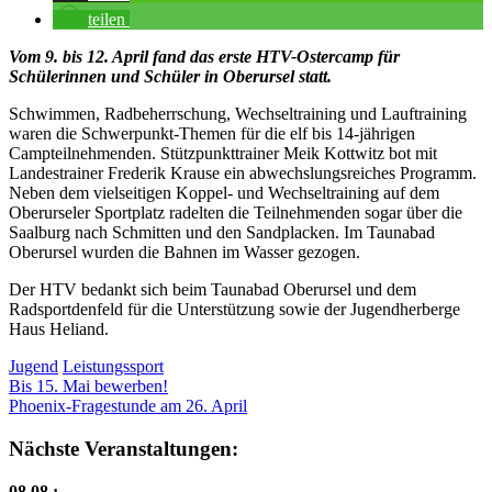
teilen
Vom 9. bis 12. April fand das erste HTV-Ostercamp für
Schülerinnen und Schüler in Oberursel statt.
Schwimmen, Radbeherrschung, Wechseltraining und Lauftraining
waren die Schwerpunkt-Themen für die elf bis 14-jährigen
Campteilnehmenden. Stützpunkttrainer Meik Kottwitz bot mit
Landestrainer Frederik Krause ein abwechslungsreiches Programm.
Neben dem vielseitigen Koppel- und Wechseltraining auf dem
Oberurseler Sportplatz radelten die Teilnehmenden sogar über die
Saalburg nach Schmitten und den Sandplacken. Im Taunabad
Oberursel wurden die Bahnen im Wasser gezogen.
Der HTV bedankt sich beim Taunabad Oberursel und dem
Radsportdenfeld für die Unterstützung sowie der Jugendherberge
Haus Heliand.
Jugend
Leistungssport
Beitragsnavigation
Vorheriger
Bis 15. Mai bewerben!
Beitrag:
Nächster
Phoenix-Fragestunde am 26. April
Beitrag:
Nächste Veranstaltungen:
08.08.: