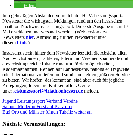
teilen
In regelmäßigen Abständen vermittelt der HTV-Leistungssport-
Newsletter die wichtigsten Meldungen rund um den hessischen
Triathlon-Nachwuchs-Leistungssport. Die erste Ausgabe ist am 17.
Mai erschienen und versandt worden. (Webversion des
Newsletters
hier
, Anmeldung für den Newsletter unter
diesem
Link
).
Insgesamt steckt hinter dem Newsletter letztlich die Absicht, allen
Nachwuchstrainern, -athleten, Eltern und Vereinen spannende und
abwechslungsreiche Inhalte rund um Fördermöglichkeiten,
Kadermaßnahmen, Rennen auf Landesebene, nationaler Tragweite
oder international zu liefern und somit auch einen größeren Service
zu bieten. Wir hoffen, das kommt an, sind aber auch für jegliche
Anregungen, Ideen und Kritiken offen: Gerne
unter
leistungssport@triathlonhessen.de
melden.
Jugend
Leistungssport
Verband
Vereine
Beitragsnavigation
Vorheriger
Samuel Möller in Forst auf Platz drei
Beitrag:
Nächster
Bad Orb und Münster führen Tabelle weiter an
Beitrag:
Nächste Veranstaltungen: