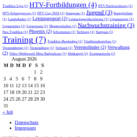
HTV-Fortbildungen
(4)
Triathlon Liga
(1)
HTV-Nachwuchscup
(1)
Jugend
(3)
HTV-Schnuppercup
(1)
HTV Cup 2020
(1)
Instagram
(1)
Kampfrichter
Leistungssport
(2)
(1)
Landeskader
(1)
Leistungssportkonferenz
(1)
Ligamanager
(1)
Nachwuchstraining
(3)
Ligameeting
(1)
Ligarennen
(1)
Meisterschaften
(1)
Phoenix
(2)
Para Triathlon
(1)
Schwimmen
(1)
Sichtung
(1)
Startpass
(1)
Training
(7)
Triathlon-Bundesliga
(1)
Triathlonabzeichen
(1)
Vereinsfinder
(2)
Verwaltung
Veranstaltertag
(1)
Veranstaltung
(1)
Verband
(1)
(2)
Video-Wettbewerb Mein Radparkour
(1)
Wettkampf
(1)
Zweitstartrecht
(1)
August 2026
M
D
M
D
F
S
S
1
2
3
4
5
6
7
8
9
10
11
12
13
14
15
16
17
18
19
20
21
22
23
24
25
26
27
28
29
30
31
« Juli
Datenschutz
Impressum