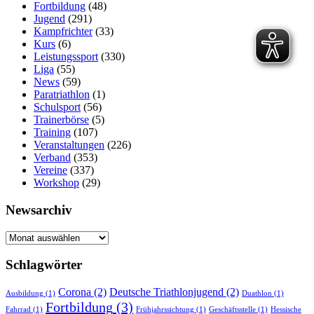
Fortbildung
(48)
Jugend
(291)
Kampfrichter
(33)
Kurs
(6)
Leistungssport
(330)
Liga
(55)
News
(59)
Paratriathlon
(1)
Schulsport
(56)
Trainerbörse
(5)
Training
(107)
Veranstaltungen
(226)
Verband
(353)
Vereine
(337)
Workshop
(29)
Newsarchiv
Newsarchiv
Schlagwörter
Corona
(2)
Deutsche Triathlonjugend
(2)
Ausbildung
(1)
Duathlon
(1)
Fortbildung
(3)
Fahrrad
(1)
Frühjahrssichtung
(1)
Geschäftsstelle
(1)
Hessische