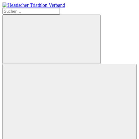
Zum
Inhalt
Suchen
Hessischer
springen
nach:
Triathlon
Verband
Suchen