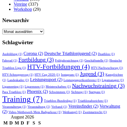
Vereine
(337)
Workshop
(29)
Newsarchiv
Newsarchiv
Schlagwörter
Corona
(2)
Deutsche Triathlonjugend
(2)
Ausbildung
(1)
Duathlon
(1)
Fortbildung
(3)
Fahrrad
(1)
Frühjahrssichtung
(1)
Geschäftsstelle
(1)
Hessische
HTV-Fortbildungen
(4)
Triathlon Liga
(1)
HTV-Nachwuchscup
(1)
Jugend
(3)
HTV-Schnuppercup
(1)
HTV Cup 2020
(1)
Instagram
(1)
Kampfrichter
Leistungssport
(2)
(1)
Landeskader
(1)
Leistungssportkonferenz
(1)
Ligamanager
(1)
Nachwuchstraining
(3)
Ligameeting
(1)
Ligarennen
(1)
Meisterschaften
(1)
Phoenix
(2)
Para Triathlon
(1)
Schwimmen
(1)
Sichtung
(1)
Startpass
(1)
Training
(7)
Triathlon-Bundesliga
(1)
Triathlonabzeichen
(1)
Vereinsfinder
(2)
Verwaltung
Veranstaltertag
(1)
Veranstaltung
(1)
Verband
(1)
(2)
Video-Wettbewerb Mein Radparkour
(1)
Wettkampf
(1)
Zweitstartrecht
(1)
August 2026
M
D
M
D
F
S
S