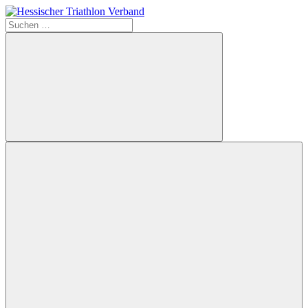
Zum
Inhalt
Suchen
Hessischer
springen
nach:
Triathlon
Verband
Suchen