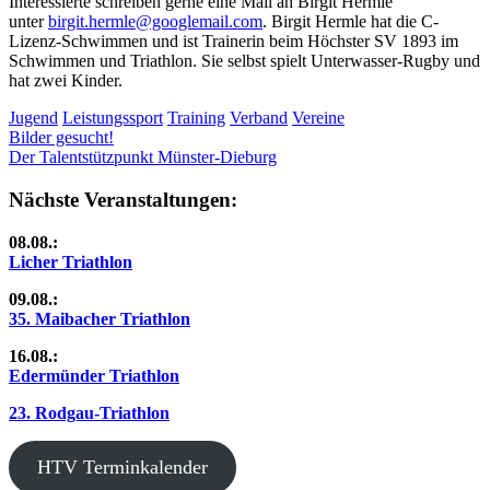
Interessierte schreiben gerne eine Mail an Birgit Hermle
unter
birgit.hermle@googlemail.com
. Birgit Hermle hat die C-
Lizenz-Schwimmen und ist Trainerin beim Höchster SV 1893 im
Schwimmen und Triathlon. Sie selbst spielt Unterwasser-Rugby und
hat zwei Kinder.
Jugend
Leistungssport
Training
Verband
Vereine
Beitragsnavigation
Vorheriger
Bilder gesucht!
Beitrag:
Nächster
Der Talentstützpunkt Münster-Dieburg
Beitrag:
Nächste Veranstaltungen:
08.08.:
Licher Triathlon
09.08.:
35. Maibacher Triathlon
16.08.:
Edermünder Triathlon
23. Rodgau-Triathlon
HTV Terminkalender