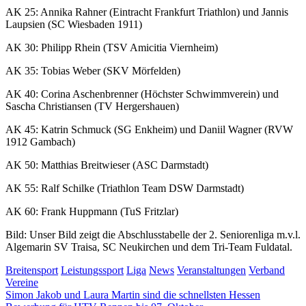
AK 25: Annika Rahner (Eintracht Frankfurt Triathlon) und Jannis
Laupsien (SC Wiesbaden 1911)
AK 30: Philipp Rhein (TSV Amicitia Viernheim)
AK 35: Tobias Weber (SKV Mörfelden)
AK 40: Corina Aschenbrenner (Höchster Schwimmverein) und
Sascha Christiansen (TV Hergershauen)
AK 45: Katrin Schmuck (SG Enkheim) und Daniil Wagner (RVW
1912 Gambach)
AK 50: Matthias Breitwieser (ASC Darmstadt)
AK 55: Ralf Schilke (Triathlon Team DSW Darmstadt)
AK 60: Frank Huppmann (TuS Fritzlar)
Bild: Unser Bild zeigt die Abschlusstabelle der 2. Seniorenliga m.v.l.
Algemarin SV Traisa, SC Neukirchen und dem Tri-Team Fuldatal.
Breitensport
Leistungssport
Liga
News
Veranstaltungen
Verband
Vereine
Beitragsnavigation
Vorheriger
Simon Jakob und Laura Martin sind die schnellsten Hessen