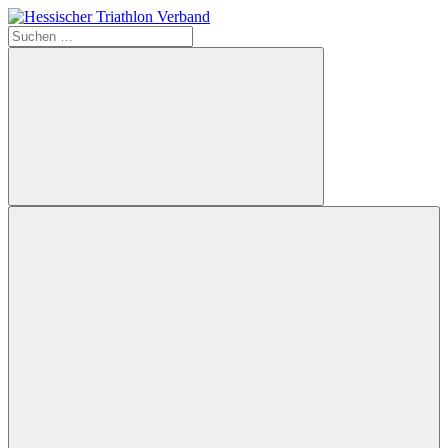
Zum
Inhalt
Suchen
Hessischer
springen
nach:
Triathlon
Verband
Suchen