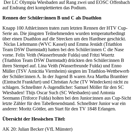
Der LC Olympia Wiesbaden auf Rang zwei und EOSC Offenbach
auf Endrang drei komplettierten das Podium.
Rennen der Schüler:innen B und C als Duathlon
Knapp 100 Athlet:innen traten zum letzten Rennen der HTV Cup-
Serie an. Die jüngsten Teilnehmenden wurden temperaturbedingt
über einen Duathlon auf die Strecken um den Hardtsee geschickt.
Niclas Liehrmann (WVC Kassel) und Emma Jestädt (Triathlon
Team DSW Darmstadt) hatten bei den Schüler:innen C die Nase
vorne. Felix Veith (Wasserfreunde Fulda) und Fritzi Wuertz
(Triathlon Team DSW Darmstadt) drückten den Schüler:innen B
ihren Stempel auf. Lina Veith (Wasserfreunde Fulda) und Enno
Müller (TSV Amicitia Viernheim) siegten im Triathlon-Wettbewerb
der Schüler:innen A. In der Jugend B waren Ava Martha Brambier
(Eintracht Frankfurt) und Christian Ache (TV Windecken) nicht zu
schlagen. Schnellster A-Jugendlicher: Samuel Möller für den SC
Wiesbaden! Thijs Oscar Such (SC Wiesbaden) und Antonia
Seemann (Triforce Fulda) holten bei den Junior:innen aus Cup-Sicht
letzte Zähler für den Tabellenendstand. Schnellster Junior war ein
anderer: Moritz Göttler, am Start für den TV 1848 Erlangen.
Übersicht der Hessischen Titel:
AK 20: Julian Becker (VfL Münster)