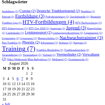
Schlagwörter
Corona
(2)
Deutsche Triathlonjugend
(2)
Ausbildung
(1)
Duathlon
(1)
Fortbildung
(3)
Fahrrad
(1)
Frühjahrssichtung
(1)
Geschäftsstelle
(1)
Hessische
HTV-Fortbildungen
(4)
Triathlon Liga
(1)
HTV-Nachwuchscup
(1)
Jugend
(3)
HTV-Schnuppercup
(1)
HTV Cup 2020
(1)
Instagram
(1)
Kampfrichter
Leistungssport
(2)
(1)
Landeskader
(1)
Leistungssportkonferenz
(1)
Ligamanager
(1)
Nachwuchstraining
(3)
Ligameeting
(1)
Ligarennen
(1)
Meisterschaften
(1)
Phoenix
(2)
Para Triathlon
(1)
Schwimmen
(1)
Sichtung
(1)
Startpass
(1)
Training
(7)
Triathlon-Bundesliga
(1)
Triathlonabzeichen
(1)
Vereinsfinder
(2)
Verwaltung
Veranstaltertag
(1)
Veranstaltung
(1)
Verband
(1)
(2)
Video-Wettbewerb Mein Radparkour
(1)
Wettkampf
(1)
Zweitstartrecht
(1)
August 2026
M
D
M
D
F
S
S
1
2
3
4
5
6
7
8
9
10
11
12
13
14
15
16
17
18
19
20
21
22
23
24
25
26
27
28
29
30
31
« Juli