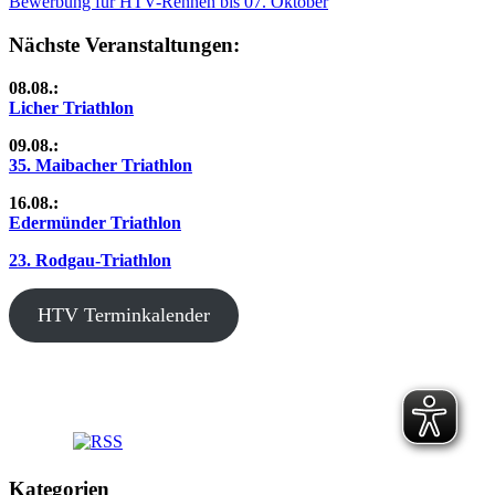
Beitrag:
Nächster
Bewerbung für HTV-Rennen bis 07. Oktober
Beitrag:
Nächste Veranstaltungen:
08.08.:
Licher Triathlon
09.08.:
35. Maibacher Triathlon
16.08.:
Edermünder Triathlon
23. Rodgau-Triathlon
HTV Terminkalender
Kategorien