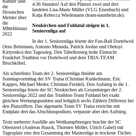
Rahner sind
4:36 Stunden! Auf den Plätzen zwei und drei
die
landeten Lisa-Marie Müller (VLG Eisenbach) und
Hessischen
Katja Rebecca Wiedemann (team-naunheim.de).
Meister über
die
Neukirchen und Fuldatal steigen in 1.
MItteldistanz
Seniorenliga auf
2022
In der 1. Seniorenliga feierte der Fun-Ball Dortelweil
(Jens Brörmann, Antonio Miranda, Patrick Jordan und Oleksyi
Kiriyenko) den Tagessieg. Den Tabellensieg holte Eintracht
Frankfurt Triathlon vor Dortelweil und dem TRIA-TEAM
Bruchköbel.
Als schnellstes Team der 2. Seniorenliga finishte am
Sonntagvormittag der SV Traisa (Christian Kunkelmann, Eric
Kappes, Michael Meder, Christian Freidel). Den Aufstieg in die 1.
Seniorenliga feiern der SC Neukirchen als Gesamtsieger der 2.
Seniorenliga 2022 und das Triathlon-Team Fuldatal bei exakt
gleichen Wertungspunkten und lediglich sechs Zählern Differenz bei
den Platzziffern. Das algemarin Team SV Traisa erreichte mit
Endplatz drei das Abschlusspodium, verpasste aber den Aufstieg.
Trotz mehrerer Ausfälle am Wettkampfmorgen brachte der SC
Oberursel (Andreas Hauck, Thorsten Möller, Ulrich Gabel) mit
Tagesplatz eins den Gesamtsieg der Mastersliga in trockene Tücher.