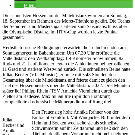
teilen
Die schnellsten Hessen auf der Mitteldistanz wurden am Sonntag,
18. September im Rahmen des Moret-Triathlons gekürt. Die Teams
der Senioren- und Mastersliga starteten zum Saisonabschluss über
die Olympische Distanz. Im HTV-Cup wurden letzte Punkte
gesammelt.
Herbstlich frische Bedingungen erwartete die Teilnehmenden am
Sonntagmorgen in Babenhausen: Um 07.30 Uhr eröffnete die
Mitteldistanz den Wettkampftag: 1,9 Kilometer Schwimmen, 82
Rad- und 21 Laufkilometer legten die Athlet:innen bei herbstlichen
11 Grad und starkem Westwind zurück. Die schnellsten Beine hatte
Julian Becker (VfL Münster), er holte mit 3:48 Stunden den
Gesamtsieg über die Mitteldistanz und feierte damit zugleich den
Titel des Hessenmeisters über die Mitteldistanz 2022. Drei Minuten
später lief Philipp Rhein (TSV Amicitia Viernheim) durch das
Zieltor am Badesee. Maximilian Irle (Spiridon Frankfurt)
komplettierte das hessische Männerpodium auf Rang drei.
Den Frauensieg holte Annika Rahner von der
Eintracht Frankfurt. Mit Windjacke, Buff unter dem
Julian
Helm und Socken wechselte sie als schnellste
Becker und
Schwimmerin auf ihr Zeitfahrrad und ließ sich den
Annika
Titel mit deutlichem Vorsprung nicht mehr nehmen: