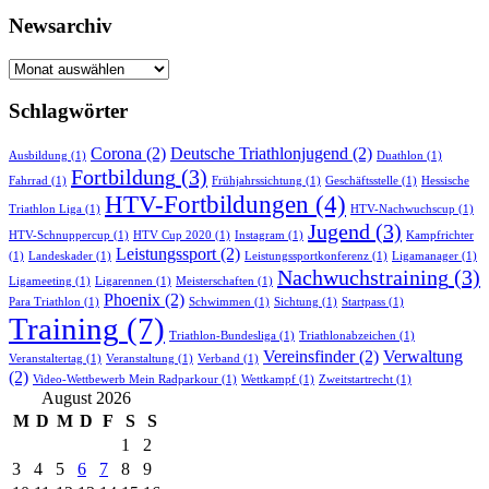
Newsarchiv
Newsarchiv
Schlagwörter
Corona
(2)
Deutsche Triathlonjugend
(2)
Ausbildung
(1)
Duathlon
(1)
Fortbildung
(3)
Fahrrad
(1)
Frühjahrssichtung
(1)
Geschäftsstelle
(1)
Hessische
HTV-Fortbildungen
(4)
Triathlon Liga
(1)
HTV-Nachwuchscup
(1)
Jugend
(3)
HTV-Schnuppercup
(1)
HTV Cup 2020
(1)
Instagram
(1)
Kampfrichter
Leistungssport
(2)
(1)
Landeskader
(1)
Leistungssportkonferenz
(1)
Ligamanager
(1)
Nachwuchstraining
(3)
Ligameeting
(1)
Ligarennen
(1)
Meisterschaften
(1)
Phoenix
(2)
Para Triathlon
(1)
Schwimmen
(1)
Sichtung
(1)
Startpass
(1)
Training
(7)
Triathlon-Bundesliga
(1)
Triathlonabzeichen
(1)
Vereinsfinder
(2)
Verwaltung
Veranstaltertag
(1)
Veranstaltung
(1)
Verband
(1)
(2)
Video-Wettbewerb Mein Radparkour
(1)
Wettkampf
(1)
Zweitstartrecht
(1)
August 2026
M
D
M
D
F
S
S
1
2
3
4
5
6
7
8
9