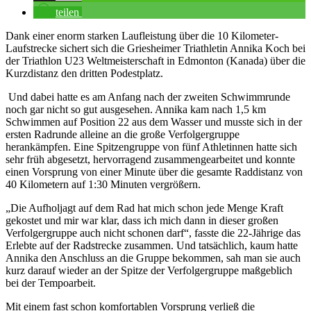
teilen
Dank einer enorm starken Laufleistung über die 10 Kilometer-
Laufstrecke sichert sich die Griesheimer Triathletin Annika Koch bei
der Triathlon U23 Weltmeisterschaft in Edmonton (Kanada) über die
Kurzdistanz den dritten Podestplatz.
Und dabei hatte es am Anfang nach der zweiten Schwimmrunde
noch gar nicht so gut ausgesehen. Annika kam nach 1,5 km
Schwimmen auf Position 22 aus dem Wasser und musste sich in der
ersten Radrunde alleine an die große Verfolgergruppe
herankämpfen. Eine Spitzengruppe von fünf Athletinnen hatte sich
sehr früh abgesetzt, hervorragend zusammengearbeitet und konnte
einen Vorsprung von einer Minute über die gesamte Raddistanz von
40 Kilometern auf 1:30 Minuten vergrößern.
„Die Aufholjagt auf dem Rad hat mich schon jede Menge Kraft
gekostet und mir war klar, dass ich mich dann in dieser großen
Verfolgergruppe auch nicht schonen darf“, fasste die 22-Jährige das
Erlebte auf der Radstrecke zusammen. Und tatsächlich, kaum hatte
Annika den Anschluss an die Gruppe bekommen, sah man sie auch
kurz darauf wieder an der Spitze der Verfolgergruppe maßgeblich
bei der Tempoarbeit.
Mit einem fast schon komfortablen Vorsprung verließ die