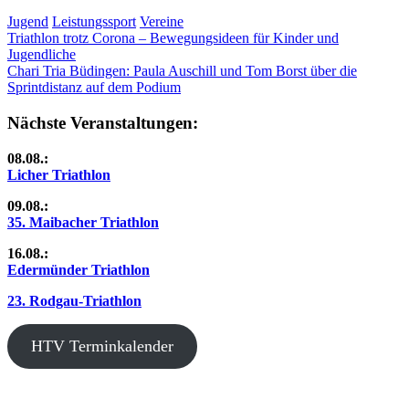
Jugend
Leistungssport
Vereine
Beitragsnavigation
Vorheriger
Triathlon trotz Corona – Bewegungsideen für Kinder und
Beitrag:
Jugendliche
Nächster
Chari Tria Büdingen: Paula Auschill und Tom Borst über die
Beitrag:
Sprintdistanz auf dem Podium
Nächste Veranstaltungen:
08.08.:
Licher Triathlon
09.08.:
35. Maibacher Triathlon
16.08.:
Edermünder Triathlon
23. Rodgau-Triathlon
HTV Terminkalender