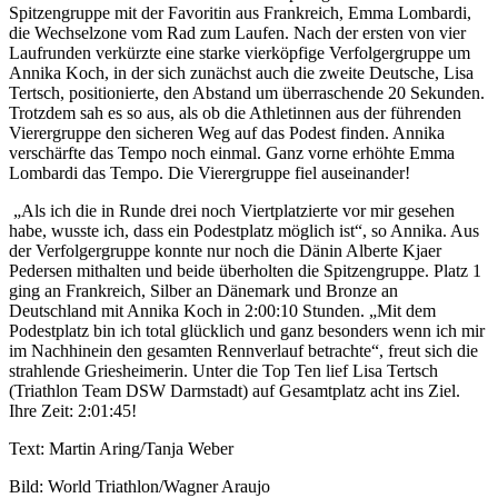
Spitzengruppe mit der Favoritin aus Frankreich, Emma Lombardi,
die Wechselzone vom Rad zum Laufen. Nach der ersten von vier
Laufrunden verkürzte eine starke vierköpfige Verfolgergruppe um
Annika Koch, in der sich zunächst auch die zweite Deutsche, Lisa
Tertsch, positionierte, den Abstand um überraschende 20 Sekunden.
Trotzdem sah es so aus, als ob die Athletinnen aus der führenden
Vierergruppe den sicheren Weg auf das Podest finden. Annika
verschärfte das Tempo noch einmal. Ganz vorne erhöhte Emma
Lombardi das Tempo. Die Vierergruppe fiel auseinander!
„Als ich die in Runde drei noch Viertplatzierte vor mir gesehen
habe, wusste ich, dass ein Podestplatz möglich ist“, so Annika. Aus
der Verfolgergruppe konnte nur noch die Dänin Alberte Kjaer
Pedersen mithalten und beide überholten die Spitzengruppe. Platz 1
ging an Frankreich, Silber an Dänemark und Bronze an
Deutschland mit Annika Koch in 2:00:10 Stunden. „Mit dem
Podestplatz bin ich total glücklich und ganz besonders wenn ich mir
im Nachhinein den gesamten Rennverlauf betrachte“, freut sich die
strahlende Griesheimerin. Unter die Top Ten lief Lisa Tertsch
(Triathlon Team DSW Darmstadt) auf Gesamtplatz acht ins Ziel.
Ihre Zeit: 2:01:45!
Text: Martin Aring/Tanja Weber
Bild: World Triathlon/Wagner Araujo