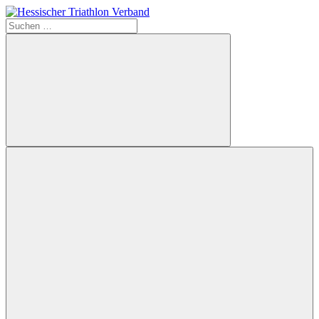
Zum
Inhalt
Suchen
Hessischer
springen
nach:
Triathlon
Verband
Suchen