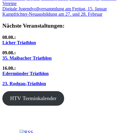
Vereine
Beitragsnavigation
Vorheriger
Digitale Jugendvollversammlung am Freitag, 15. Januar
Beitrag:
Nächster
Kampfrichter-Neuausbildung am 27. und 28. Februar
Beitrag:
Nächste Veranstaltungen:
08.08.:
Licher Triathlon
09.08.:
35. Maibacher Triathlon
16.08.:
Edermünder Triathlon
23. Rodgau-Triathlon
HTV Terminkalender