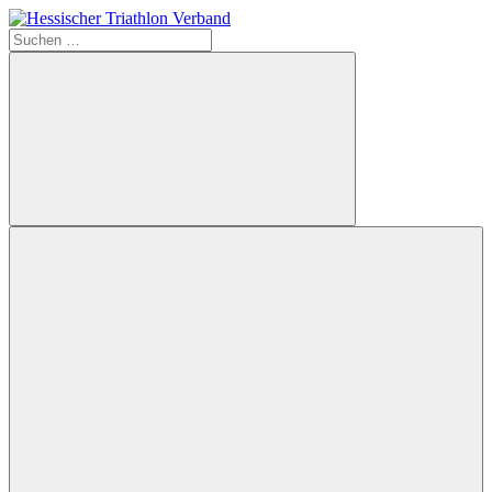
Zum
Inhalt
Suchen
Hessischer
springen
nach:
Triathlon
Verband
Suchen