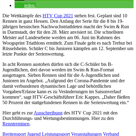
teilen
Die Wettkämpfe des
HTV Cup 2021
stehen fest. Geplant sind 10
Rennen in ganz Hessen. Den Anfang der Serie für die 8 bis 19-
jährigen hessischen Nachwuchstriathleten macht der Swim & Run
in Darmstadt, der für den 28. März anvisiert ist. Die schnellsten
Meister auf Landesebene werden am 06. Juni im Rahmen des
Woogsprint Triathlons ermittelt. Zum Finale geht es nach Trebur bei
Rüsselsheim. Schüler C bis Junioren kämpfen am 12. September um
letzte Punkte der Serienwertung.
In acht Rennen austoben dürfen sich die C-Schüler bis B-
Jugendlichen, drei davon werden im Swim & Run-Format
ausgetragen. Sieben Rennen sind für die A-Jugendlichen und
Junioren im Angebot. „Aufgrund der Corona-Pandemie und der
damit verbundenen dynamischen Lage und behördlichen
Vorgaben/Erlasse kann es zu Veränderungen im Saisonverlauf
kommen“, sagt HTV-Geschäftsführer Eric Kappes. „Daher fließen
50 Prozent der stattgefundenen Rennen in die Serienwertung ein.“
Hier geht es zur
Ausschreibung
des HTV Cup 2021 mit den
Durchführungs- und Wertungsbestimmungen. Hier zu den
Rennterminen
.
Breitensport
Jugend
Leistungssport
Veranstaltungen
Verband