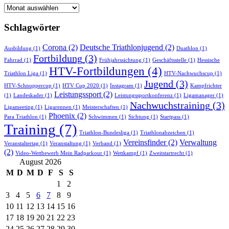
Newsarchiv
Schlagwörter
Corona
(2)
Deutsche Triathlonjugend
(2)
Ausbildung
(1)
Duathlon
(1)
Fortbildung
(3)
Fahrrad
(1)
Frühjahrssichtung
(1)
Geschäftsstelle
(1)
Hessische
HTV-Fortbildungen
(4)
Triathlon Liga
(1)
HTV-Nachwuchscup
(1)
Jugend
(3)
HTV-Schnuppercup
(1)
HTV Cup 2020
(1)
Instagram
(1)
Kampfrichter
Leistungssport
(2)
(1)
Landeskader
(1)
Leistungssportkonferenz
(1)
Ligamanager
(1)
Nachwuchstraining
(3)
Ligameeting
(1)
Ligarennen
(1)
Meisterschaften
(1)
Phoenix
(2)
Para Triathlon
(1)
Schwimmen
(1)
Sichtung
(1)
Startpass
(1)
Training
(7)
Triathlon-Bundesliga
(1)
Triathlonabzeichen
(1)
Vereinsfinder
(2)
Verwaltung
Veranstaltertag
(1)
Veranstaltung
(1)
Verband
(1)
(2)
Video-Wettbewerb Mein Radparkour
(1)
Wettkampf
(1)
Zweitstartrecht
(1)
August 2026
M
D
M
D
F
S
S
1
2
3
4
5
6
7
8
9
10
11
12
13
14
15
16
17
18
19
20
21
22
23
24
25
26
27
28
29
30