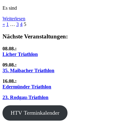
Es sind
Weiterlesen
Seitennummerierung
Vorherige
«
1
…
3
4
5
Beiträge
der
Nächste Veranstaltungen:
Beiträge
08.08.:
Licher Triathlon
09.08.:
35. Maibacher Triathlon
16.08.:
Edermünder Triathlon
23. Rodgau-Triathlon
HTV Terminkalender