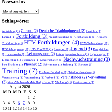
Newsarchiv
Newsarchiv
Schlagwörter
Corona
(2)
Deutsche Triathlonjugend
(2)
Ausbildung
(1)
Duathlon
(1)
Fortbildung
(3)
Fahrrad
(1)
Frühjahrssichtung
(1)
Geschäftsstelle
(1)
Hessische
HTV-Fortbildungen
(4)
Triathlon Liga
(1)
HTV-Nachwuchscup
(1)
Jugend
(3)
HTV-Schnuppercup
(1)
HTV Cup 2020
(1)
Instagram
(1)
Kampfrichter
Leistungssport
(2)
(1)
Landeskader
(1)
Leistungssportkonferenz
(1)
Ligamanager
(1)
Nachwuchstraining
(3)
Ligameeting
(1)
Ligarennen
(1)
Meisterschaften
(1)
Phoenix
(2)
Para Triathlon
(1)
Schwimmen
(1)
Sichtung
(1)
Startpass
(1)
Training
(7)
Triathlon-Bundesliga
(1)
Triathlonabzeichen
(1)
Vereinsfinder
(2)
Verwaltung
Veranstaltertag
(1)
Veranstaltung
(1)
Verband
(1)
(2)
Video-Wettbewerb Mein Radparkour
(1)
Wettkampf
(1)
Zweitstartrecht
(1)
August 2026
M
D
M
D
F
S
S
1
2
3
4
5
6
7
8
9
10
11
12
13
14
15
16