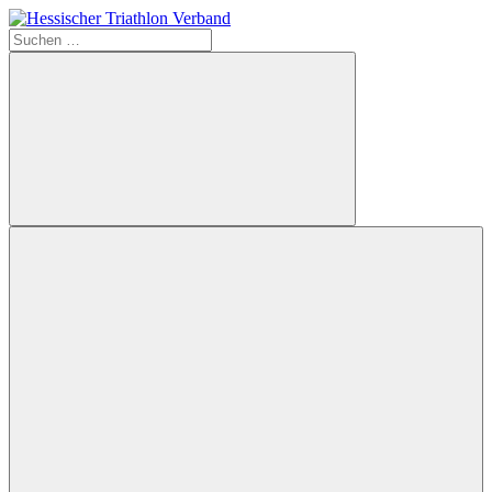
Zum
Inhalt
Suchen
Hessischer
springen
nach:
Triathlon
Verband
Suchen