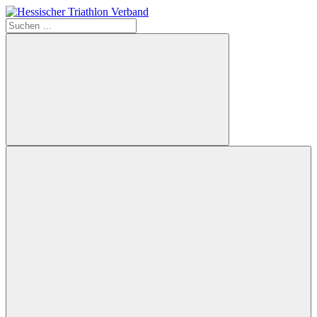
Zum
Inhalt
Suchen
Hessischer
springen
nach:
Triathlon
Verband
Suchen