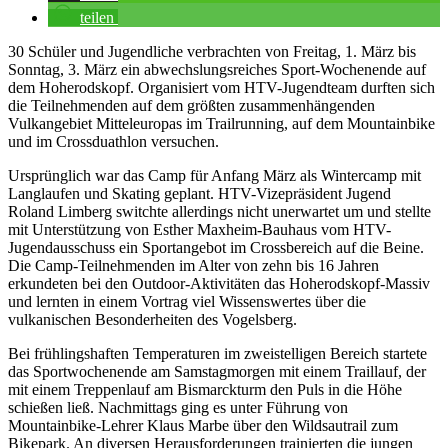
teilen
30 Schüler und Jugendliche verbrachten von Freitag, 1. März bis
Sonntag, 3. März ein abwechslungsreiches Sport-Wochenende auf
dem Hoherodskopf. Organisiert vom HTV-Jugendteam durften sich
die Teilnehmenden auf dem größten zusammenhängenden
Vulkangebiet Mitteleuropas im Trailrunning, auf dem Mountainbike
und im Crossduathlon versuchen.
Ursprünglich war das Camp für Anfang März als Wintercamp mit
Langlaufen und Skating geplant. HTV-Vizepräsident Jugend
Roland Limberg switchte allerdings nicht unerwartet um und stellte
mit Unterstützung von Esther Maxheim-Bauhaus vom HTV-
Jugendausschuss ein Sportangebot im Crossbereich auf die Beine.
Die Camp-Teilnehmenden im Alter von zehn bis 16 Jahren
erkundeten bei den Outdoor-Aktivitäten das Hoherodskopf-Massiv
und lernten in einem Vortrag viel Wissenswertes über die
vulkanischen Besonderheiten des Vogelsberg.
Bei frühlingshaften Temperaturen im zweistelligen Bereich startete
das Sportwochenende am Samstagmorgen mit einem Traillauf, der
mit einem Treppenlauf am Bismarckturm den Puls in die Höhe
schießen ließ. Nachmittags ging es unter Führung von
Mountainbike-Lehrer Klaus Marbe über den Wildsautrail zum
Bikepark. An diversen Herausforderungen trainierten die jungen