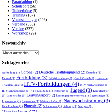
Paratriathlon
(1)
Schulsport
(56)
Trainerbörse
(5)
Training
(107)
Veranstaltungen
(226)
Verband
(353)
Vereine
(337)
Workshop
(29)
Newsarchiv
Newsarchiv
Schlagwörter
Corona
(2)
Deutsche Triathlonjugend
(2)
Ausbildung
(1)
Duathlon
(1)
Fortbildung
(3)
Fahrrad
(1)
Frühjahrssichtung
(1)
Geschäftsstelle
(1)
Hessische
HTV-Fortbildungen
(4)
Triathlon Liga
(1)
HTV-Nachwuchscup
(1)
Jugend
(3)
HTV-Schnuppercup
(1)
HTV Cup 2020
(1)
Instagram
(1)
Kampfrichter
Leistungssport
(2)
(1)
Landeskader
(1)
Leistungssportkonferenz
(1)
Ligamanager
(1)
Nachwuchstraining
(3)
Ligameeting
(1)
Ligarennen
(1)
Meisterschaften
(1)
Phoenix
(2)
Para Triathlon
(1)
Schwimmen
(1)
Sichtung
(1)
Startpass
(1)