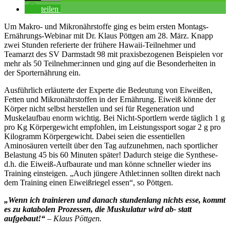
teilen
Um Makro- und Mikronährstoffe ging es beim ersten Montags-
Ernährungs-Webinar mit Dr. Klaus Pöttgen am 28. März. Knapp
zwei Stunden referierte der frühere Hawaii-Teilnehmer und
Teamarzt des SV Darmstadt 98 mit praxisbezogenen Beispielen vor
mehr als 50 Teilnehmer:innen und ging auf die Besonderheiten in
der Sporternährung ein.
Ausführlich erläuterte der Experte die Bedeutung von Eiweißen,
Fetten und Mikronährstoffen in der Ernährung. Eiweiß könne der
Körper nicht selbst herstellen und sei für Regeneration und
Muskelaufbau enorm wichtig. Bei Nicht-Sportlern werde täglich 1 g
pro Kg Körpergewicht empfohlen, im Leistungssport sogar 2 g pro
Kilogramm Körpergewicht. Dabei seien die essentiellen
Aminosäuren verteilt über den Tag aufzunehmen, nach sportlicher
Belastung 45 bis 60 Minuten später! Dadurch steige die Synthese-
d.h. die Eiweiß-Aufbaurate und man könne schneller wieder ins
Training einsteigen. „Auch jüngere Athlet:innen sollten direkt nach
dem Training einen Eiweißriegel essen“, so Pöttgen.
„Wenn ich trainieren und danach stundenlang nichts esse, kommt
es zu katabolen Prozessen, die Muskulatur wird ab- statt
aufgebaut!“
– Klaus Pöttgen.