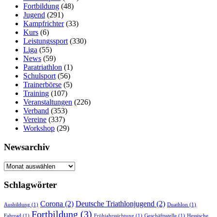
Fortbildung
(48)
Jugend
(291)
Kampfrichter
(33)
Kurs
(6)
Leistungssport
(330)
Liga
(55)
News
(59)
Paratriathlon
(1)
Schulsport
(56)
Trainerbörse
(5)
Training
(107)
Veranstaltungen
(226)
Verband
(353)
Vereine
(337)
Workshop
(29)
Newsarchiv
Newsarchiv
Schlagwörter
Corona
(2)
Deutsche Triathlonjugend
(2)
Ausbildung
(1)
Duathlon
(1)
Fortbildung
(3)
Fahrrad
(1)
Frühjahrssichtung
(1)
Geschäftsstelle
(1)
Hessische