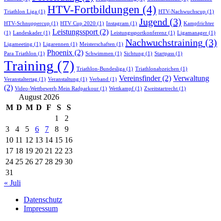
HTV-Fortbildungen
(4)
Triathlon Liga
(1)
HTV-Nachwuchscup
(1)
Jugend
(3)
HTV-Schnuppercup
(1)
HTV Cup 2020
(1)
Instagram
(1)
Kampfrichter
Leistungssport
(2)
(1)
Landeskader
(1)
Leistungssportkonferenz
(1)
Ligamanager
(1)
Nachwuchstraining
(3)
Ligameeting
(1)
Ligarennen
(1)
Meisterschaften
(1)
Phoenix
(2)
Para Triathlon
(1)
Schwimmen
(1)
Sichtung
(1)
Startpass
(1)
Training
(7)
Triathlon-Bundesliga
(1)
Triathlonabzeichen
(1)
Vereinsfinder
(2)
Verwaltung
Veranstaltertag
(1)
Veranstaltung
(1)
Verband
(1)
(2)
Video-Wettbewerb Mein Radparkour
(1)
Wettkampf
(1)
Zweitstartrecht
(1)
August 2026
M
D
M
D
F
S
S
1
2
3
4
5
6
7
8
9
10
11
12
13
14
15
16
17
18
19
20
21
22
23
24
25
26
27
28
29
30
31
« Juli
Datenschutz
Impressum