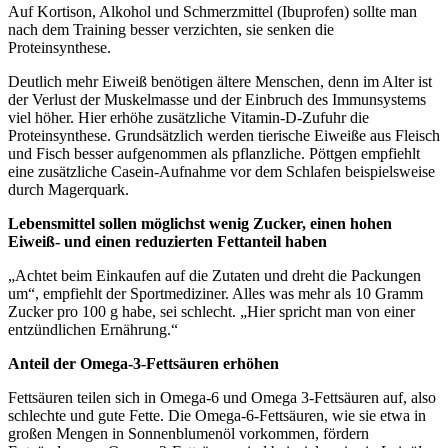
Auf Kortison, Alkohol und Schmerzmittel (Ibuprofen) sollte man
nach dem Training besser verzichten, sie senken die
Proteinsynthese.
Deutlich mehr Eiweiß benötigen ältere Menschen, denn im Alter ist
der Verlust der Muskelmasse und der Einbruch des Immunsystems
viel höher. Hier erhöhe zusätzliche Vitamin-D-Zufuhr die
Proteinsynthese. Grundsätzlich werden tierische Eiweiße aus Fleisch
und Fisch besser aufgenommen als pflanzliche. Pöttgen empfiehlt
eine zusätzliche Casein-Aufnahme vor dem Schlafen beispielsweise
durch Magerquark.
Lebensmittel sollen möglichst wenig Zucker, einen hohen
Eiweiß- und einen reduzierten Fettanteil haben
„Achtet beim Einkaufen auf die Zutaten und dreht die Packungen
um“, empfiehlt der Sportmediziner. Alles was mehr als 10 Gramm
Zucker pro 100 g habe, sei schlecht. „Hier spricht man von einer
entzündlichen Ernährung.“
Anteil der Omega-3-Fettsäuren erhöhen
Fettsäuren teilen sich in Omega-6 und Omega 3-Fettsäuren auf, also
schlechte und gute Fette. Die Omega-6-Fettsäuren, wie sie etwa in
großen Mengen in Sonnenblumenöl vorkommen, fördern