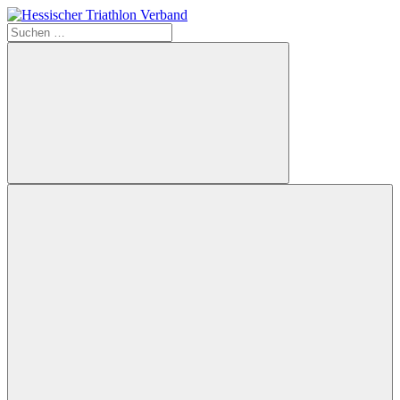
Zum
Inhalt
Suchen
Hessischer
springen
nach:
Triathlon
Verband
Suchen