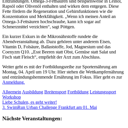
Entzündungen. Omega-3-Fettsäuren sind beispielsweise in Leinöl,
Rapsöl oder Olivenöl enthalten und wirken dem entgegen. Diese
Fette fördern die Regeneration und Gehirnfunktionen wie die
Konzentration und Merkfähigkeit. „Wenn ich meinen Anteil an
Omega-3-Fettsäuren hochschraube, kann ich sogar auf
Schmerzmittel verzichten“, sagt Pöttgen.
Ein kurzer Exkurs in die Mikronährstoffe rundete die
Abendveranstaltung ab. Dazu gehören unter anderem Eisen,
Vitamin D, Folsäure, Ballaststoffe, Jod, Magnesium und das
Coenyzm Q10. „Esst Beeren statt Obst, Gemüse statt Salat und
Fisch statt Fleisch“, empfiehlt der Arzt zum Abschluss.
Weiter geht es mit der Fortbildungsreihe zur Sporternährung am
Montag, 04. April um 19 Uhr. Hier stehen die Wettkampfernährung
und entzündungshemmende Ernährung im Fokus. Hier geht es zur
Anmeldung.
Allgemein
Ausbildung
Breitensport
Fortbildung
Leistungssport
Workshop
Beitragsnavigation
Vorheriger
Liebe Schulen, es geht weiter!
Beitrag:
Nächster
3. SwimRun Urban Challenge Frankfurt am 01. Mai
Beitrag:
Nächste Veranstaltungen: