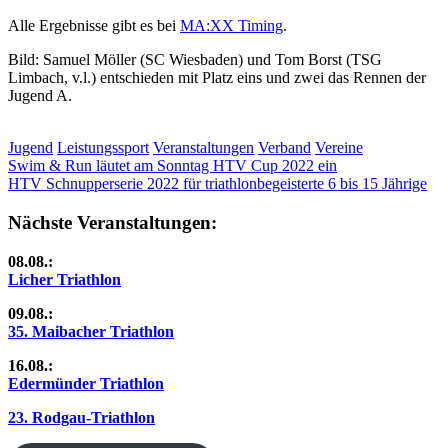
Alle Ergebnisse gibt es bei
MA:XX Timing
.
Bild: Samuel Möller (SC Wiesbaden) und Tom Borst (TSG
Limbach, v.l.) entschieden mit Platz eins und zwei das Rennen der
Jugend A.
Jugend
Leistungssport
Veranstaltungen
Verband
Vereine
Beitragsnavigation
Vorheriger
Swim & Run läutet am Sonntag HTV Cup 2022 ein
Beitrag:
Nächster
HTV Schnupperserie 2022 für triathlonbegeisterte 6 bis 15 Jährige
Beitrag:
Nächste Veranstaltungen:
08.08.:
Licher Triathlon
09.08.:
35. Maibacher Triathlon
16.08.:
Edermünder Triathlon
23. Rodgau-Triathlon