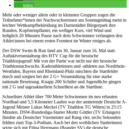
teilen
Mehr oder weniger allein oder in kleinsten Gruppen zogen die
Teilnehmer*innen der Nachwuchsrennen am Sonntagmittag meist in
leichter Wettkampfbekleidung im Darmstädter Bürgerpark ihre
Runden. Kopfsteinpflaster, ein welliger Kurs, viel Wind und
lediglich 20 Minuten Pause nach dem Schwimmen verlangten den
Athlet:innen bei einem ersten Formtest im Winter einiges ab.
Der DSW Swim & Run fand am 30. Januar zum 16. Mal statt:
Auftaktveranstaltung des HTV Cup für die hessische
Triathlonjugend! Mit von der Partie war nicht nur der hessische
Triathlonnachwuchs. Kaderathletinnen und -athleten aus Nordrhein-
Westfalen, Bayern und Rheinland-Pfalz mischten die Startfelder
durch und sorgten bei der 2 G+ Veranstaltung für eine starke
nationale Besetzung. Knapp 200 Schüler und Jugendliche gingen
mit 2 G und tagesaktuellem Schnelltest an die Startlinie.
Schnellster Athlet über 700 Meter Schwimmen im neu erbauten
Nordbad und 5,5 Kilometer Laufen war der amtierende Deutsche A-
Jugend Meister Lukas Meckel (TV Triathlon TG Witten) in 25:15
Minuten. DSW-Bundesliga-Starter Moritz Göttler (TV Erlangen)
finishte als Deutscher Vizemeister auf Rang vier, sechs Sekunden
fehlten zum Top-3-Podium. Auch bei den weiblichen Starterinnen
setzte sich mit Filipa Herrmann (Brander SV) die deutsche