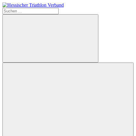
Zum
Inhalt
Suchen
Hessischer
springen
nach:
Triathlon
Verband
Suchen