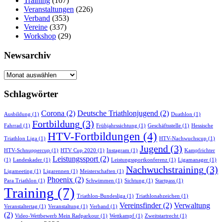
Training
(107)
Veranstaltungen
(226)
Verband
(353)
Vereine
(337)
Workshop
(29)
Newsarchiv
Newsarchiv
Schlagwörter
Corona
(2)
Deutsche Triathlonjugend
(2)
Ausbildung
(1)
Duathlon
(1)
Fortbildung
(3)
Fahrrad
(1)
Frühjahrssichtung
(1)
Geschäftsstelle
(1)
Hessische
HTV-Fortbildungen
(4)
Triathlon Liga
(1)
HTV-Nachwuchscup
(1)
Jugend
(3)
HTV-Schnuppercup
(1)
HTV Cup 2020
(1)
Instagram
(1)
Kampfrichter
Leistungssport
(2)
(1)
Landeskader
(1)
Leistungssportkonferenz
(1)
Ligamanager
(1)
Nachwuchstraining
(3)
Ligameeting
(1)
Ligarennen
(1)
Meisterschaften
(1)
Phoenix
(2)
Para Triathlon
(1)
Schwimmen
(1)
Sichtung
(1)
Startpass
(1)
Training
(7)
Triathlon-Bundesliga
(1)
Triathlonabzeichen
(1)
Vereinsfinder
(2)
Verwaltung
Veranstaltertag
(1)
Veranstaltung
(1)
Verband
(1)
(2)
Video-Wettbewerb Mein Radparkour
(1)
Wettkampf
(1)
Zweitstartrecht
(1)