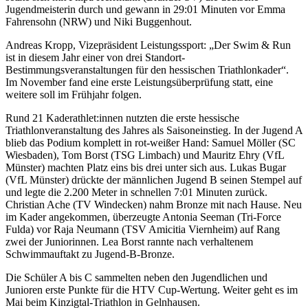
Jugendmeisterin durch und gewann in 29:01 Minuten vor Emma
Fahrensohn (NRW) und Niki Buggenhout.
Andreas Kropp, Vizepräsident Leistungssport: „Der Swim & Run
ist in diesem Jahr einer von drei Standort-
Bestimmungsveranstaltungen für den hessischen Triathlonkader“.
Im November fand eine erste Leistungsüberprüfung statt, eine
weitere soll im Frühjahr folgen.
Rund 21 Kaderathlet:innen nutzten die erste hessische
Triathlonveranstaltung des Jahres als Saisoneinstieg. In der Jugend A
blieb das Podium komplett in rot-weißer Hand: Samuel Möller (SC
Wiesbaden), Tom Borst (TSG Limbach) und Mauritz Ehry (VfL
Münster) machten Platz eins bis drei unter sich aus. Lukas Bugar
(VfL Münster) drückte der männlichen Jugend B seinen Stempel auf
und legte die 2.200 Meter in schnellen 7:01 Minuten zurück.
Christian Ache (TV Windecken) nahm Bronze mit nach Hause. Neu
im Kader angekommen, überzeugte Antonia Seeman (Tri-Force
Fulda) vor Raja Neumann (TSV Amicitia Viernheim) auf Rang
zwei der Juniorinnen. Lea Borst rannte nach verhaltenem
Schwimmauftakt zu Jugend-B-Bronze.
Die Schüler A bis C sammelten neben den Jugendlichen und
Junioren erste Punkte für die HTV Cup-Wertung. Weiter geht es im
Mai beim Kinzigtal-Triathlon in Gelnhausen.