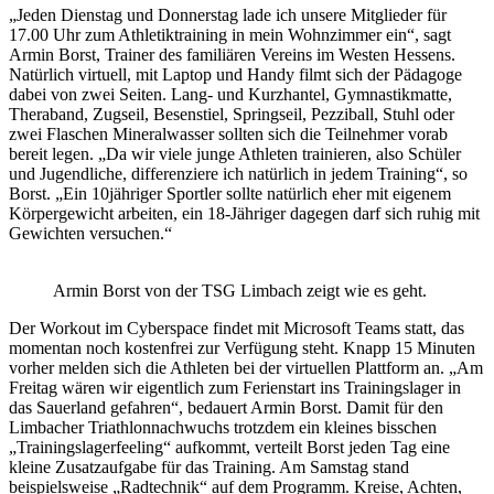
„Jeden Dienstag und Donnerstag lade ich unsere Mitglieder für
17.00 Uhr zum Athletiktraining in mein Wohnzimmer ein“, sagt
Armin Borst, Trainer des familiären Vereins im Westen Hessens.
Natürlich virtuell, mit Laptop und Handy filmt sich der Pädagoge
dabei von zwei Seiten. Lang- und Kurzhantel, Gymnastikmatte,
Theraband, Zugseil, Besenstiel, Springseil, Pezziball, Stuhl oder
zwei Flaschen Mineralwasser sollten sich die Teilnehmer vorab
bereit legen. „Da wir viele junge Athleten trainieren, also Schüler
und Jugendliche, differenziere ich natürlich in jedem Training“, so
Borst. „Ein 10jähriger Sportler sollte natürlich eher mit eigenem
Körpergewicht arbeiten, ein 18-Jähriger dagegen darf sich ruhig mit
Gewichten versuchen.“
Armin Borst von der TSG Limbach zeigt wie es geht.
Der Workout im Cyberspace findet mit Microsoft Teams statt, das
momentan noch kostenfrei zur Verfügung steht. Knapp 15 Minuten
vorher melden sich die Athleten bei der virtuellen Plattform an. „Am
Freitag wären wir eigentlich zum Ferienstart ins Trainingslager in
das Sauerland gefahren“, bedauert Armin Borst. Damit für den
Limbacher Triathlonnachwuchs trotzdem ein kleines bisschen
„Trainingslagerfeeling“ aufkommt, verteilt Borst jeden Tag eine
kleine Zusatzaufgabe für das Training. Am Samstag stand
beispielsweise „Radtechnik“ auf dem Programm. Kreise, Achten,