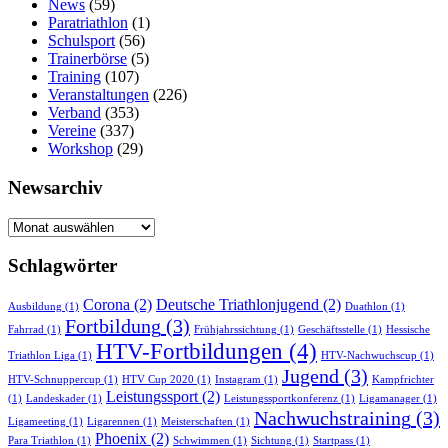
News
(59)
Paratriathlon
(1)
Schulsport
(56)
Trainerbörse
(5)
Training
(107)
Veranstaltungen
(226)
Verband
(353)
Vereine
(337)
Workshop
(29)
Newsarchiv
Newsarchiv
Schlagwörter
Corona
(2)
Deutsche Triathlonjugend
(2)
Ausbildung
(1)
Duathlon
(1)
Fortbildung
(3)
Fahrrad
(1)
Frühjahrssichtung
(1)
Geschäftsstelle
(1)
Hessische
HTV-Fortbildungen
(4)
Triathlon Liga
(1)
HTV-Nachwuchscup
(1)
Jugend
(3)
HTV-Schnuppercup
(1)
HTV Cup 2020
(1)
Instagram
(1)
Kampfrichter
Leistungssport
(2)
(1)
Landeskader
(1)
Leistungssportkonferenz
(1)
Ligamanager
(1)
Nachwuchstraining
(3)
Ligameeting
(1)
Ligarennen
(1)
Meisterschaften
(1)
Phoenix
(2)
Para Triathlon
(1)
Schwimmen
(1)
Sichtung
(1)
Startpass
(1)