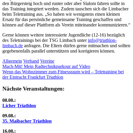
den Bürgersteig hoch und runter oder aber Slalom fahren sollte in
das Training integriert werden. Zudem tauschen sich die Limbacher
beim Teletraining aus. „So haben wir wenigstens einen kleinen
Ersatz für das persönliche gemeinsame Training geschaffen und
können auf dieser Plattform als Verein miteinander kommunizieren.“
Gerne können weitere interessierte Jugendliche (12-16) bezüglich
des Teletrainings bei der TSG Limbach unter
info@triathlon-
limbach.de
anfragen. Die Eltern dürfen gerne mitmachen und sollten
gegebenenfalls parallel unterstützen und korrigieren können.
Allgemein
Verband
Vereine
Beitragsnavigation
Vorheriger
Mach-Mit! Mein Radtechnikparkour auf Video
Beitrag:
Nächster
Wenn das Wohnzimmer zum Fitnessraum wird – Teletraining bei
Beitrag:
der Eintracht Frankfurt Triathlon
Nächste Veranstaltungen:
08.08.:
Licher Triathlon
09.08.:
35. Maibacher Triathlon
16.08.: