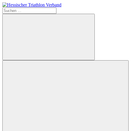
Zum
Inhalt
Suchen
Hessischer
springen
nach:
Triathlon
Verband
Suchen