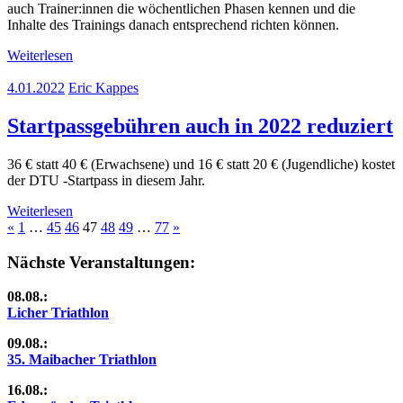
auch Trainer:innen die wöchentlichen Phasen kennen und die
Inhalte des Trainings danach entsprechend richten können.
Weiterlesen
4.01.2022
Eric Kappes
Startpassgebühren auch in 2022 reduziert
36 € statt 40 € (Erwachsene) und 16 € statt 20 € (Jugendliche) kostet
der DTU -Startpass in diesem Jahr.
Weiterlesen
Seitennummerierung
Vorherige
Nächste
«
1
…
45
46
47
48
49
…
77
»
Beiträge
Beiträge
der
Nächste Veranstaltungen:
Beiträge
08.08.:
Licher Triathlon
09.08.:
35. Maibacher Triathlon
16.08.: