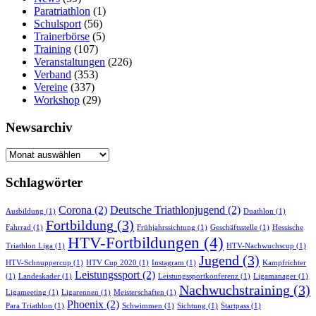
Paratriathlon
(1)
Schulsport
(56)
Trainerbörse
(5)
Training
(107)
Veranstaltungen
(226)
Verband
(353)
Vereine
(337)
Workshop
(29)
Newsarchiv
Newsarchiv
Schlagwörter
Corona
(2)
Deutsche Triathlonjugend
(2)
Ausbildung
(1)
Duathlon
(1)
Fortbildung
(3)
Fahrrad
(1)
Frühjahrssichtung
(1)
Geschäftsstelle
(1)
Hessische
HTV-Fortbildungen
(4)
Triathlon Liga
(1)
HTV-Nachwuchscup
(1)
Jugend
(3)
HTV-Schnuppercup
(1)
HTV Cup 2020
(1)
Instagram
(1)
Kampfrichter
Leistungssport
(2)
(1)
Landeskader
(1)
Leistungssportkonferenz
(1)
Ligamanager
(1)
Nachwuchstraining
(3)
Ligameeting
(1)
Ligarennen
(1)
Meisterschaften
(1)
Phoenix
(2)
Para Triathlon
(1)
Schwimmen
(1)
Sichtung
(1)
Startpass
(1)