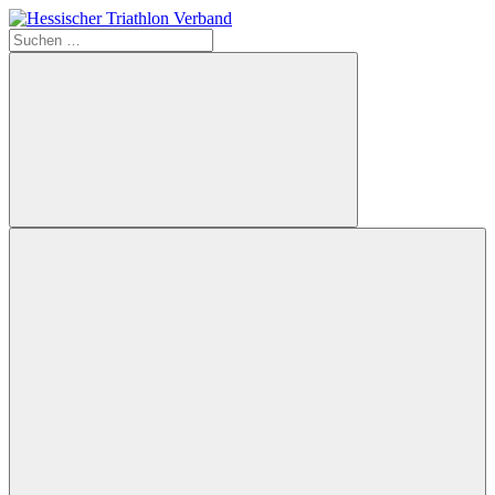
Zum
Inhalt
Suchen
springen
nach:
Hessischer
Triathlon
Verband
Suchen