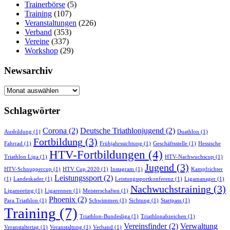
Trainerbörse
(5)
Training
(107)
Veranstaltungen
(226)
Verband
(353)
Vereine
(337)
Workshop
(29)
Newsarchiv
Newsarchiv
Schlagwörter
Corona
(2)
Deutsche Triathlonjugend
(2)
Ausbildung
(1)
Duathlon
(1)
Fortbildung
(3)
Fahrrad
(1)
Frühjahrssichtung
(1)
Geschäftsstelle
(1)
Hessische
HTV-Fortbildungen
(4)
Triathlon Liga
(1)
HTV-Nachwuchscup
(1)
Jugend
(3)
HTV-Schnuppercup
(1)
HTV Cup 2020
(1)
Instagram
(1)
Kampfrichter
Leistungssport
(2)
(1)
Landeskader
(1)
Leistungssportkonferenz
(1)
Ligamanager
(1)
Nachwuchstraining
(3)
Ligameeting
(1)
Ligarennen
(1)
Meisterschaften
(1)
Phoenix
(2)
Para Triathlon
(1)
Schwimmen
(1)
Sichtung
(1)
Startpass
(1)
Training
(7)
Triathlon-Bundesliga
(1)
Triathlonabzeichen
(1)
Vereinsfinder
(2)
Verwaltung
Veranstaltertag
(1)
Veranstaltung
(1)
Verband
(1)