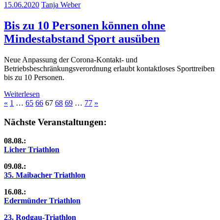
15.06.2020
Tanja Weber
Bis zu 10 Personen können ohne
Mindestabstand Sport ausüben
Neue Anpassung der Corona-Kontakt- und
Betriebsbeschränkungsverordnung erlaubt kontaktloses Sporttreiben
bis zu 10 Personen.
Weiterlesen
Seitennummerierung
Vorherige
Nächste
«
1
…
65
66
67
68
69
…
77
»
Beiträge
Beiträge
der
Nächste Veranstaltungen:
Beiträge
08.08.:
Licher Triathlon
09.08.:
35. Maibacher Triathlon
16.08.:
Edermünder Triathlon
23. Rodgau-Triathlon