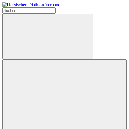
Zum
Inhalt
Suchen
springen
nach:
Hessischer
Triathlon
Verband
Suchen