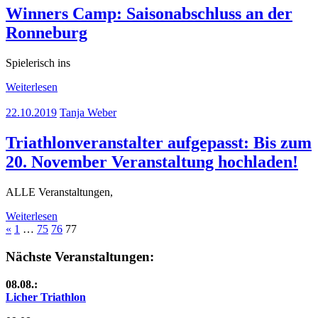
Winners Camp: Saisonabschluss an der
Ronneburg
Spielerisch ins
Weiterlesen
22.10.2019
Tanja Weber
Triathlonveranstalter aufgepasst: Bis zum
20. November Veranstaltung hochladen!
ALLE Veranstaltungen,
Weiterlesen
Seitennummerierung
Vorherige
«
1
…
75
76
77
Beiträge
der
Nächste Veranstaltungen:
Beiträge
08.08.:
Licher Triathlon