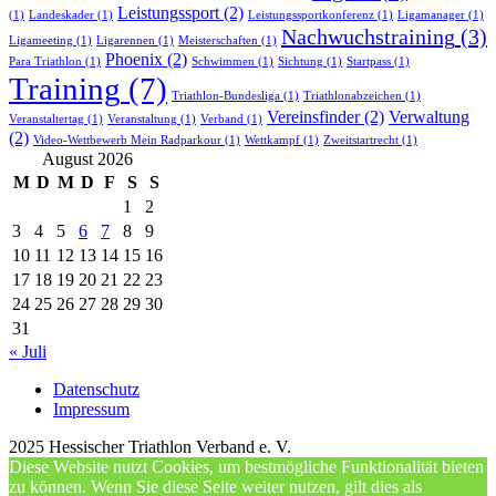
Leistungssport
(2)
(1)
Landeskader
(1)
Leistungssportkonferenz
(1)
Ligamanager
(1)
Nachwuchstraining
(3)
Ligameeting
(1)
Ligarennen
(1)
Meisterschaften
(1)
Phoenix
(2)
Para Triathlon
(1)
Schwimmen
(1)
Sichtung
(1)
Startpass
(1)
Training
(7)
Triathlon-Bundesliga
(1)
Triathlonabzeichen
(1)
Vereinsfinder
(2)
Verwaltung
Veranstaltertag
(1)
Veranstaltung
(1)
Verband
(1)
(2)
Video-Wettbewerb Mein Radparkour
(1)
Wettkampf
(1)
Zweitstartrecht
(1)
August 2026
M
D
M
D
F
S
S
1
2
3
4
5
6
7
8
9
10
11
12
13
14
15
16
17
18
19
20
21
22
23
24
25
26
27
28
29
30
31
« Juli
Datenschutz
Impressum
2025 Hessischer Triathlon Verband e. V.
Diese Website nutzt Cookies, um bestmögliche Funktionalität bieten
zu können. Wenn Sie diese Seite weiter nutzen, gilt dies als