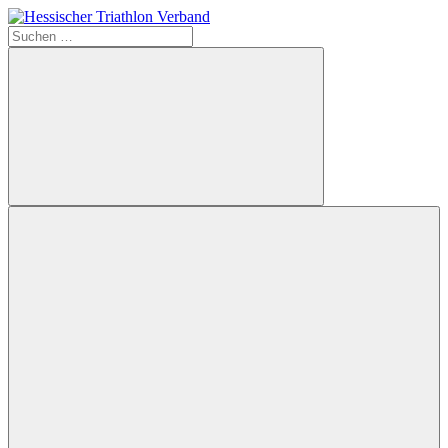
Zum
Inhalt
Suchen
springen
nach:
Hessischer
Triathlon
Verband
Suchen