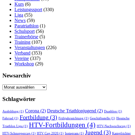
Kurs
(6)
Leistungssport
(330)
Liga
(55)
News
(59)
Paratriathlon
(1)
Schulsport
(56)
Trainerbörse
(5)
Training
(107)
Veranstaltungen
(226)
Verband
(353)
Vereine
(337)
Workshop
(29)
Newsarchiv
Newsarchiv
Schlagwörter
Corona
(2)
Deutsche Triathlonjugend
(2)
Ausbildung
(1)
Duathlon
(1)
Fortbildung
(3)
Fahrrad
(1)
Frühjahrssichtung
(1)
Geschäftsstelle
(1)
Hessische
HTV-Fortbildungen
(4)
Triathlon Liga
(1)
HTV-Nachwuchscup
(1)
Jugend
(3)
HTV-Schnuppercup
(1)
HTV Cup 2020
(1)
Instagram
(1)
Kampfrichter