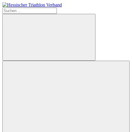
Zum
Inhalt
Suchen
Hessischer
springen
nach:
Triathlon
Verband
Suchen