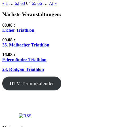
Seitennummerierung
Vorherige
Nächste
«
1
…
62
63
64
65
66
…
72
»
Beiträge
Beiträge
der
Nächste Veranstaltungen:
Beiträge
08.08.:
Licher Triathlon
09.08.:
35. Maibacher Triathlon
16.08.:
Edermünder Triathlon
23. Rodgau-Triathlon
HTV Terminkalender