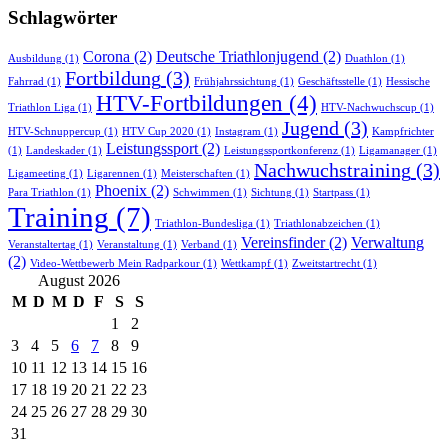
Schlagwörter
Corona
(2)
Deutsche Triathlonjugend
(2)
Ausbildung
(1)
Duathlon
(1)
Fortbildung
(3)
Fahrrad
(1)
Frühjahrssichtung
(1)
Geschäftsstelle
(1)
Hessische
HTV-Fortbildungen
(4)
Triathlon Liga
(1)
HTV-Nachwuchscup
(1)
Jugend
(3)
HTV-Schnuppercup
(1)
HTV Cup 2020
(1)
Instagram
(1)
Kampfrichter
Leistungssport
(2)
(1)
Landeskader
(1)
Leistungssportkonferenz
(1)
Ligamanager
(1)
Nachwuchstraining
(3)
Ligameeting
(1)
Ligarennen
(1)
Meisterschaften
(1)
Phoenix
(2)
Para Triathlon
(1)
Schwimmen
(1)
Sichtung
(1)
Startpass
(1)
Training
(7)
Triathlon-Bundesliga
(1)
Triathlonabzeichen
(1)
Vereinsfinder
(2)
Verwaltung
Veranstaltertag
(1)
Veranstaltung
(1)
Verband
(1)
(2)
Video-Wettbewerb Mein Radparkour
(1)
Wettkampf
(1)
Zweitstartrecht
(1)
August 2026
M
D
M
D
F
S
S
1
2
3
4
5
6
7
8
9
10
11
12
13
14
15
16
17
18
19
20
21
22
23
24
25
26
27
28
29
30
31