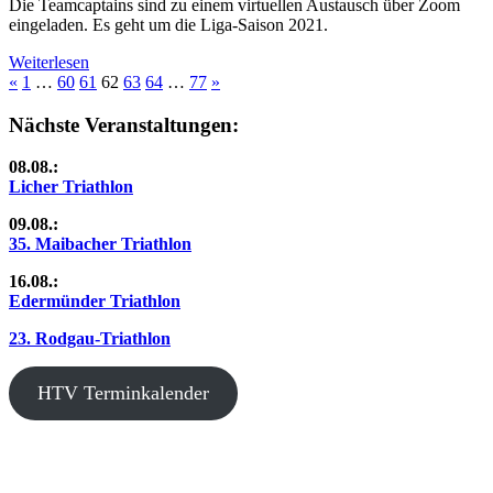
Die Teamcaptains sind zu einem virtuellen Austausch über Zoom
eingeladen. Es geht um die Liga-Saison 2021.
Weiterlesen
Seitennummerierung
Vorherige
Nächste
«
1
…
60
61
62
63
64
…
77
»
Beiträge
Beiträge
der
Nächste Veranstaltungen:
Beiträge
08.08.:
Licher Triathlon
09.08.:
35. Maibacher Triathlon
16.08.:
Edermünder Triathlon
23. Rodgau-Triathlon
HTV Terminkalender