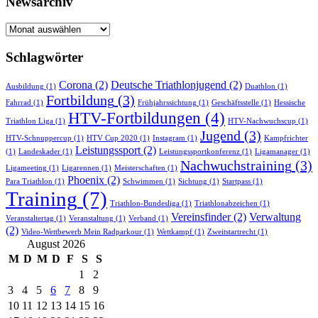
Newsarchiv
Newsarchiv
Schlagwörter
Corona
(2)
Deutsche Triathlonjugend
(2)
Ausbildung
(1)
Duathlon
(1)
Fortbildung
(3)
Fahrrad
(1)
Frühjahrssichtung
(1)
Geschäftsstelle
(1)
Hessische
HTV-Fortbildungen
(4)
Triathlon Liga
(1)
HTV-Nachwuchscup
(1)
Jugend
(3)
HTV-Schnuppercup
(1)
HTV Cup 2020
(1)
Instagram
(1)
Kampfrichter
Leistungssport
(2)
(1)
Landeskader
(1)
Leistungssportkonferenz
(1)
Ligamanager
(1)
Nachwuchstraining
(3)
Ligameeting
(1)
Ligarennen
(1)
Meisterschaften
(1)
Phoenix
(2)
Para Triathlon
(1)
Schwimmen
(1)
Sichtung
(1)
Startpass
(1)
Training
(7)
Triathlon-Bundesliga
(1)
Triathlonabzeichen
(1)
Vereinsfinder
(2)
Verwaltung
Veranstaltertag
(1)
Veranstaltung
(1)
Verband
(1)
(2)
Video-Wettbewerb Mein Radparkour
(1)
Wettkampf
(1)
Zweitstartrecht
(1)
August 2026
M
D
M
D
F
S
S
1
2
3
4
5
6
7
8
9
10
11
12
13
14
15
16