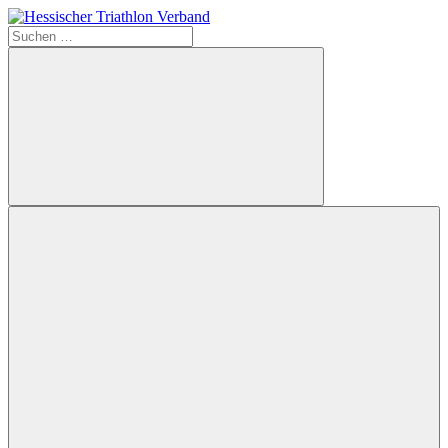
Zum
Inhalt
Suchen
springen
nach:
Hessischer
Triathlon
Verband
Suchen