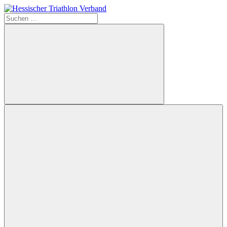
Zum
Inhalt
Suchen
Hessischer
springen
nach:
Triathlon
Verband
Suchen