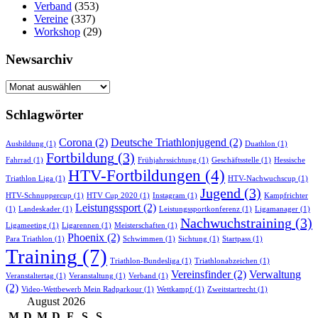
Verband
(353)
Vereine
(337)
Workshop
(29)
Newsarchiv
Newsarchiv
Schlagwörter
Corona
(2)
Deutsche Triathlonjugend
(2)
Ausbildung
(1)
Duathlon
(1)
Fortbildung
(3)
Fahrrad
(1)
Frühjahrssichtung
(1)
Geschäftsstelle
(1)
Hessische
HTV-Fortbildungen
(4)
Triathlon Liga
(1)
HTV-Nachwuchscup
(1)
Jugend
(3)
HTV-Schnuppercup
(1)
HTV Cup 2020
(1)
Instagram
(1)
Kampfrichter
Leistungssport
(2)
(1)
Landeskader
(1)
Leistungssportkonferenz
(1)
Ligamanager
(1)
Nachwuchstraining
(3)
Ligameeting
(1)
Ligarennen
(1)
Meisterschaften
(1)
Phoenix
(2)
Para Triathlon
(1)
Schwimmen
(1)
Sichtung
(1)
Startpass
(1)
Training
(7)
Triathlon-Bundesliga
(1)
Triathlonabzeichen
(1)
Vereinsfinder
(2)
Verwaltung
Veranstaltertag
(1)
Veranstaltung
(1)
Verband
(1)
(2)
Video-Wettbewerb Mein Radparkour
(1)
Wettkampf
(1)
Zweitstartrecht
(1)
August 2026
M
D
M
D
F
S
S