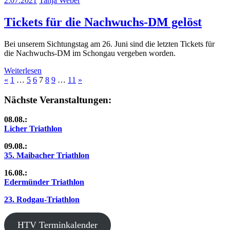
2.07.2021
Tanja Weber
Tickets für die Nachwuchs-DM gelöst
Bei unserem Sichtungstag am 26. Juni sind die letzten Tickets für
die Nachwuchs-DM im Schongau vergeben worden.
Weiterlesen
Seitennummerierung
Vorherige
Nächste
«
1
…
5
6
7
8
9
…
11
»
Beiträge
Beiträge
der
Nächste Veranstaltungen:
Beiträge
08.08.:
Licher Triathlon
09.08.:
35. Maibacher Triathlon
16.08.:
Edermünder Triathlon
23. Rodgau-Triathlon
HTV Terminkalender