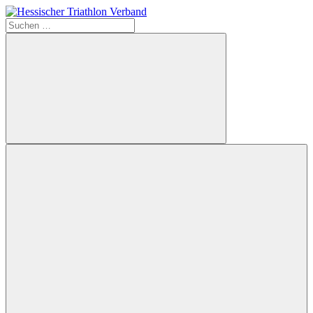
Zum
Inhalt
Suchen
Hessischer
springen
nach:
Triathlon
Verband
Suchen