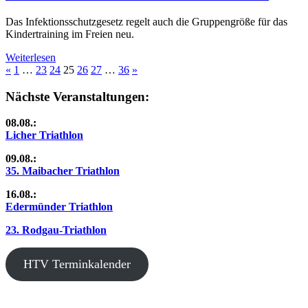
Das Infektionsschutzgesetz regelt auch die Gruppengröße für das
Kindertraining im Freien neu.
Weiterlesen
Seitennummerierung
Vorherige
Nächste
«
1
…
23
24
25
26
27
…
36
»
Beiträge
Beiträge
der
Nächste Veranstaltungen:
Beiträge
08.08.:
Licher Triathlon
09.08.:
35. Maibacher Triathlon
16.08.:
Edermünder Triathlon
23. Rodgau-Triathlon
HTV Terminkalender