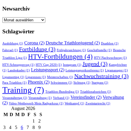
Newsarchiv
Newsarchiv
Schlagwörter
Corona
(2)
Deutsche Triathlonjugend
(2)
Ausbildung
(1)
Duathlon
(1)
Fortbildung
(3)
Fahrrad
(1)
Frühjahrssichtung
(1)
Geschäftsstelle
(1)
Hessische
HTV-Fortbildungen
(4)
Triathlon Liga
(1)
HTV-Nachwuchscup
(1)
Jugend
(3)
HTV-Schnuppercup
(1)
HTV Cup 2020
(1)
Instagram
(1)
Kampfrichter
Leistungssport
(2)
(1)
Landeskader
(1)
Leistungssportkonferenz
(1)
Ligamanager
(1)
Nachwuchstraining
(3)
Ligameeting
(1)
Ligarennen
(1)
Meisterschaften
(1)
Phoenix
(2)
Para Triathlon
(1)
Schwimmen
(1)
Sichtung
(1)
Startpass
(1)
Training
(7)
Triathlon-Bundesliga
(1)
Triathlonabzeichen
(1)
Vereinsfinder
(2)
Verwaltung
Veranstaltertag
(1)
Veranstaltung
(1)
Verband
(1)
(2)
Video-Wettbewerb Mein Radparkour
(1)
Wettkampf
(1)
Zweitstartrecht
(1)
August 2026
M
D
M
D
F
S
S
1
2
3
4
5
6
7
8
9